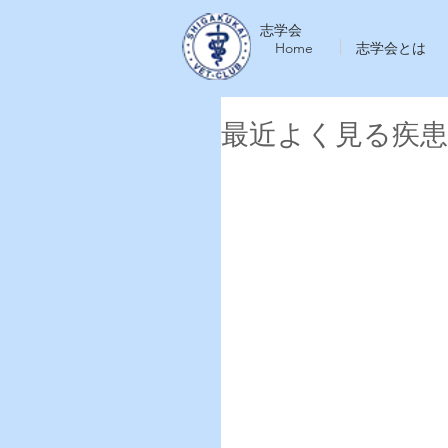
志学会
Home
志学会とは
最近よく見る疾患