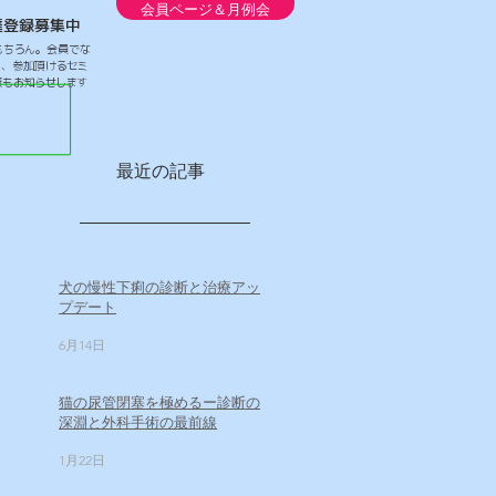
会員ページ＆月例会
達登録募集中
もちろん。会員でな
も、参加頂けるセミ
報もお知らせします
最近の記事
犬の慢性下痢の診断と治療アッ
プデート
6月14日
猫の尿管閉塞を極めるー診断の
深淵と外科手術の最前線
1月22日