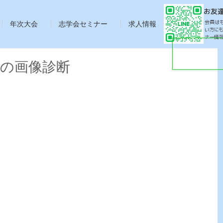
お友
会員は
年次大会
志学会セミナー
求人情報
い方に
ナー情
の画像診断