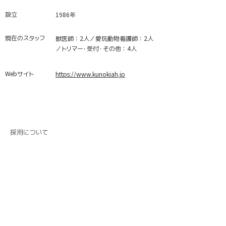
設立
1986年
現在のスタッフ
獣医師：2人／愛玩動物看護師：2人
／トリマー・受付・その他：4人
​Webサイト
https://www.kunokiah.jp
採用について
提出書類
履歴書
採用試験
面接
実習・見学
実習あり・見学あり
問合せ・担当者
谷口 直樹