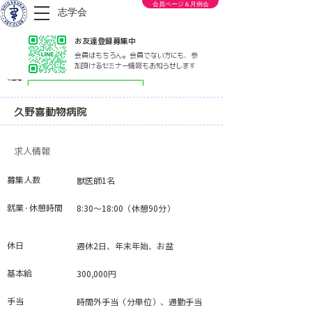
会員ページ＆月例会
志学会
お友達登録募集中
会員はもちろん。会員でない方にも、参
加頂けるセミナー情報もお知らせします
< 求人情報一覧へ
久野喜動物病院
求人情報
募集人数
獣医師1名
就業・休憩時間
8:30～18:00（休憩90分）
休日
週休2日、年末年始、お盆
​基本給
300,000円
手当
時間外手当（分単位）、通勤手当