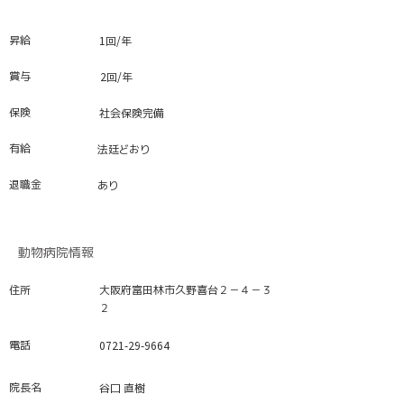
昇給
1回/年
賞与
2回/年
保険
社会保険完備
有給
法廷どおり
退職金
あり
動物病院情報
​住所
大阪府富田林市久野喜台２－４－３
２
​電話
0721-29-9664
院長名
谷口 直樹