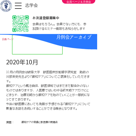
会員ページ＆月例会
志学会
お友達登録募集中
会員はもちろん。会員でない方にも、参
加頂けるセミナー情報もお知らせします
月例会アーカイブ
会員ページ
2020年10月
10 月の月例会は岐阜大学 獣医臨床放射線学研究室 助教の
川部美史先生より「緩和ケア」についてご講演をしていただきま
す。
緩和ケアという概念自体、獣医領域ではまだまだ馴染みのない
ものではありますが、人医療ではいわゆる終末期ケアだけにと
どまらず、治療初期から緩和ケアを始めていくことが一般的にな
ってきております。
今後の獣医療においても発展が予想される「緩和ケア」について
貴重なお話をお伺いすることができる機会となります。
演題：
緩和ケアの常識と獣医療の問題点