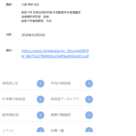
講師：
川部 美史 先生
岐阜大学 応用生物科学部 共同獣医学科 獣医臨床
放射線学研究室 助教
岐阜大学動物病院 外科
日時：
2020年10月16日
資料：
https://www.shigakukai.jp/_files/ugd/f076
bf_8b3752d79fdf4052a554f5be8555e023.pdf
月例会とは
今月の月例会
今年度の月例会
月例会アーカイブス
症例検討会
真夏の勉強会
イベント
役員一覧